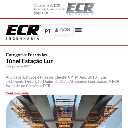
Visite o site da ECR
Tecnologia, empresa do
grupo ECR
LOGIN
PT
Categoria: Ferrovias
Túnel Estação Luz
2 de julho de 2024
Atividade: Estudos e Projetos Cliente: CPTM Ano: 2013 – Em
andamento Descrição: Dados da Obra: Atividades Executadas: A ECR
faz parte do Consórcio ECR –
Continue lendo