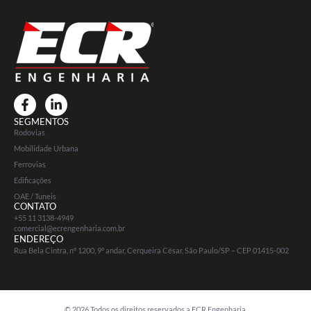
SEGMENTOS
Rodovias
Mobilidade Urbana
Ferrovias
Edificações
OAE / Tuneis
CONTATO
+55 11 3138-4949
comercial@ecrengenharia.com.br
ENDEREÇO
Rua Bela Cintra, nº 1200, 9º andar, Cerqueira César, São Paulo/SP – CEP 01415-002
© 2026 Todos os direitos reservados a ECR Engenharia.